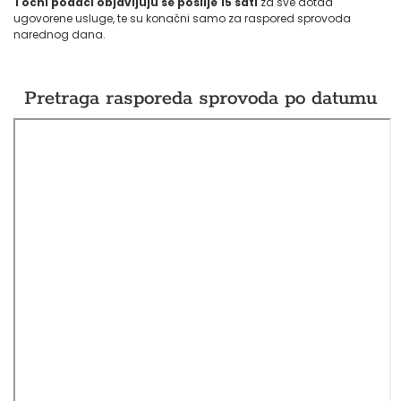
Točni podaci objavljuju se poslije 15 sati
za sve dotad
ugovorene usluge, te su konačni samo za raspored sprovoda
narednog dana.
Pretraga rasporeda sprovoda po datumu