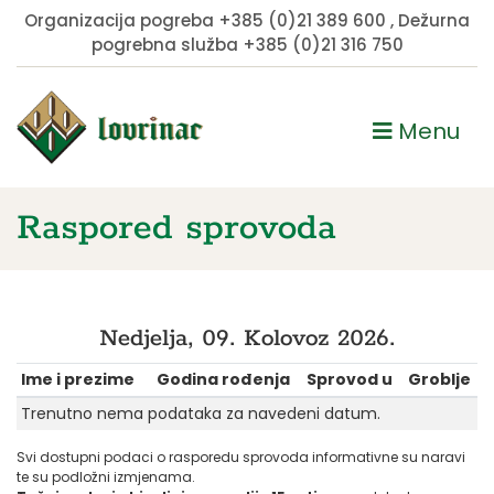
Organizacija pogreba
+385 (0)21 389 600
, Dežurna
pogrebna služba
+385 (0)21 316 750
Menu
Raspored sprovoda
Nedjelja, 09. Kolovoz 2026.
Ime i prezime
Godina rođenja
Sprovod u
Groblje
Trenutno nema podataka za navedeni datum.
Svi dostupni podaci o rasporedu sprovoda informativne su naravi
te su podložni izmjenama.