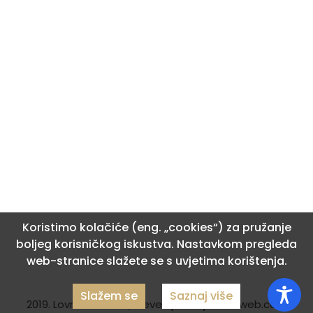
Koristimo kolačiće (eng. „cookies“) za pružanje
boljeg korisničkog iskustva. Nastavkom pregleda
web-stranice slažete se s uvjetima korištenja.
Slažem se
Saznaj više
2019. Lovrinac d.o.o. / developed by:
dcc4web.com