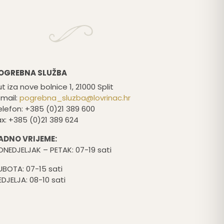
OGREBNA SLUŽBA
t iza nove bolnice 1, 21000 Split
-mail:
pogrebna_sluzba@lovrinac.hr
elefon: +385 (0)21 389 600
ax: +385 (0)21 389 624
ADNO VRIJEME:
ONEDJELJAK – PETAK: 07-19 sati
UBOTA: 07-15 sati
EDJELJA: 08-10 sati