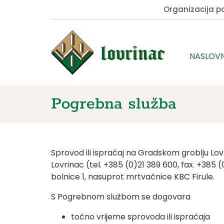
Organizacija 
NASLOV
Pogrebna služba
Sprovod ili ispraćaj na Gradskom groblju Lov
Lovrinac (tel. +385 (0)21 389 600, fax. +385 (
bolnice 1, nasuprot mrtvačnice KBC Firule.
S Pogrebnom službom se dogovara
točno vrijeme sprovoda ili ispraćaja