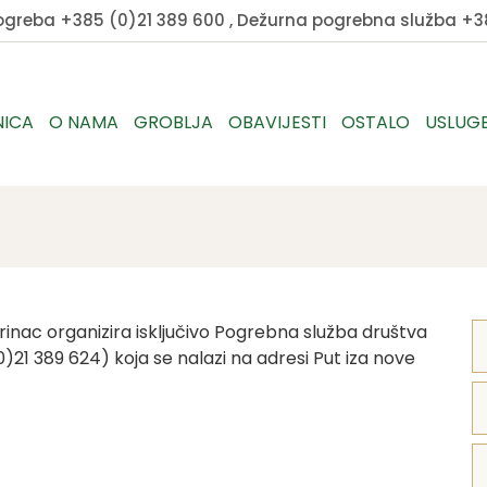
pogreba
+385 (0)21 389 600
, Dežurna pogrebna služba
+38
NICA
O NAMA
GROBLJA
OBAVIJESTI
OSTALO
USLUG
rinac organizira isključivo Pogrebna služba društva
0)21 389 624) koja se nalazi na adresi Put iza nove