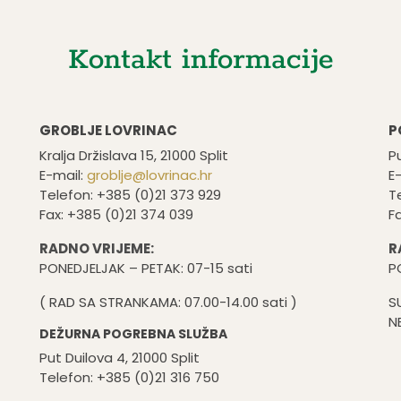
Kontakt informacije
GROBLJE LOVRINAC
P
Kralja Držislava 15, 21000 Split
Pu
E-mail:
groblje@lovrinac.hr
E
Telefon: +385 (0)21 373 929
T
Fax: +385 (0)21 374 039
F
RADNO VRIJEME:
R
PONEDJELJAK – PETAK: 07-15 sati
P
( RAD SA STRANKAMA: 07.00-14.00 sati )
S
N
DEŽURNA POGREBNA SLUŽBA
Put Duilova 4, 21000 Split
Telefon: +385 (0)21 316 750