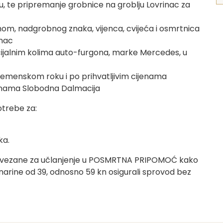
u, te pripremanje grobnice na groblju Lovrinac za
m, nadgrobnog znaka, vijenca, cvijeća i osmrtnica
inac
cijalnim kolima auto-furgona, marke Mercedes, u
remenskom roku i po prihvatljivim cijenama
vinama Slobodna Dalmacija
otrebe za:
ka.
e vezane za učlanjenje u POSMRTNA PRIPOMOĆ kako
arine od 39, odnosno 59 kn osigurali sprovod bez