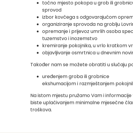
točno mjesto pokopa u grob ili grobnic
sprovod
izbor kovčega s odgovarajućom opremo
organiziranje sprovoda na groblju Lovr
opremanje i prijevoz umrlih osoba spe
tuzemstvo i inozemstvo
kremiranje pokojnika, u vrlo kratkom v
objavljivanje osmrtnica u dnevnim no
Također nam se možete obratiti u slučaju p
uređenjem groba ili grobnice
ekshumacijom i razmještanjem pokojni
Na istom mjestu pružamo Vam i informacij
biste uplaćivanjem minimalne mjesečne član
troškova.