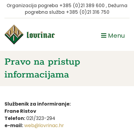
Organizacija pogreba
+385 (0)21 389 600
, Dežurna
pogrebna služba
+385 (0)21 316 750
Menu
Pravo na pristup
informacijama
Službenik za informiranje:
Frane Ristov
Telefon:
021/323-294
e-mail:
web@lovrinac.hr