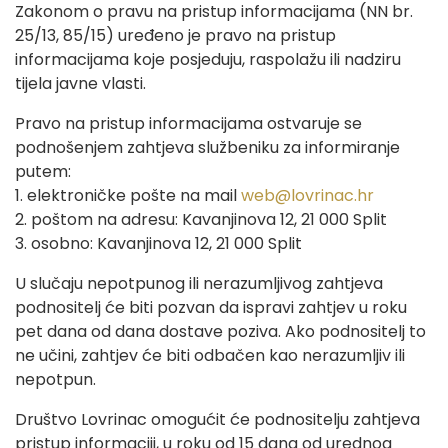
Zakonom o pravu na pristup informacijama (NN br.
25/13, 85/15) uređeno je pravo na pristup
informacijama koje posjeduju, raspolažu ili nadziru
tijela javne vlasti.
Pravo na pristup informacijama ostvaruje se
podnošenjem zahtjeva službeniku za informiranje
putem:
1. elektroničke pošte na mail
web@lovrinac.hr
2. poštom na adresu: Kavanjinova 12, 21 000 Split
3. osobno: Kavanjinova 12, 21 000 Split
U slučaju nepotpunog ili nerazumljivog zahtjeva
podnositelj će biti pozvan da ispravi zahtjev u roku
pet dana od dana dostave poziva. Ako podnositelj to
ne učini, zahtjev će biti odbačen kao nerazumljiv ili
nepotpun.
Društvo Lovrinac omogućit će podnositelju zahtjeva
pristup informaciji, u roku od 15 dana od urednog