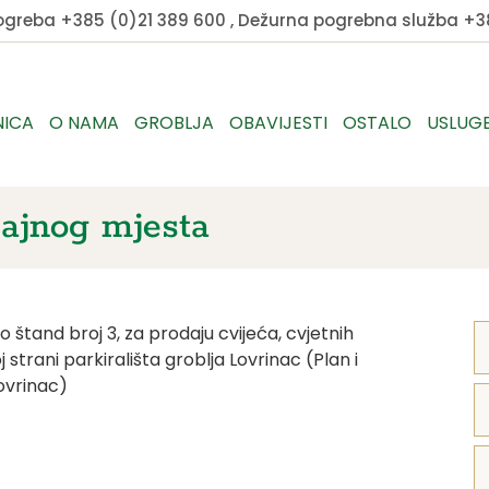
pogreba
+385 (0)21 389 600
, Dežurna pogrebna služba
+38
NICA
O NAMA
GROBLJA
OBAVIJESTI
OSTALO
USLUG
dajnog mjesta
o štand broj 3, za prodaju cvijeća, cvjetnih
 strani parkirališta groblja Lovrinac (Plan i
ovrinac)