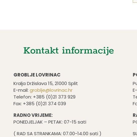
Kontakt informacije
GROBLJE LOVRINAC
P
Kralja Držislava 15, 21000 Split
Pu
E-mail:
groblje@lovrinac.hr
E
Telefon: +385 (0)21 373 929
T
Fax: +385 (0)21 374 039
F
RADNO VRIJEME:
R
PONEDJELJAK – PETAK: 07-15 sati
P
( RAD SA STRANKAMA: 07.00-14.00 sati )
S