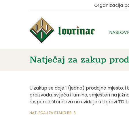
Organizacija 
NASLOV
Natječaj za zakup pro
U zakup se daje 1 (jedno) prodajno mjesto, i t
proizvoda, svijeća i lumina, smješten na južnoj
raspored štandova na uvidu je u Upravi TD L
NATJEČAJ ZA ŠTAND BR. 3