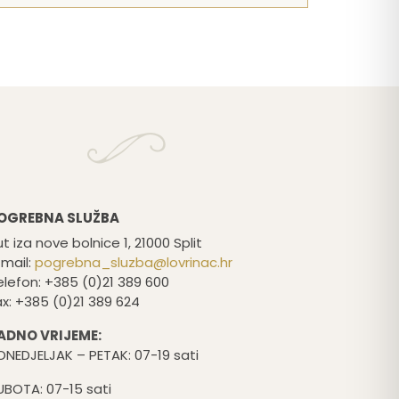
OGREBNA SLUŽBA
t iza nove bolnice 1, 21000 Split
-mail:
pogrebna_sluzba@lovrinac.hr
elefon: +385 (0)21 389 600
ax: +385 (0)21 389 624
ADNO VRIJEME:
ONEDJELJAK – PETAK: 07-19 sati
UBOTA: 07-15 sati