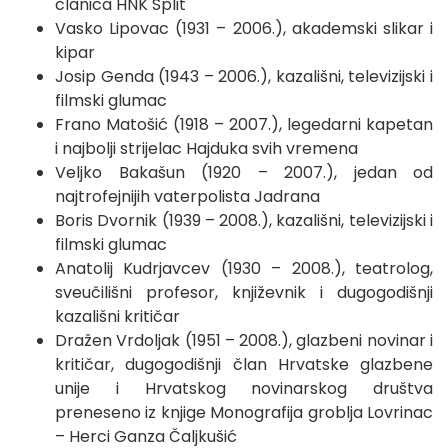
članica HNK Split
Vasko Lipovac (1931 – 2006.), akademski slikar i
kipar
Josip Genda (1943 – 2006.), kazališni, televizijski i
filmski glumac
Frano Matošić (1918 – 2007.), legedarni kapetan
i najbolji strijelac Hajduka svih vremena
Veljko Bakašun (1920 – 2007.), jedan od
najtrofejnijih vaterpolista Jadrana
Boris Dvornik (1939 – 2008.), kazališni, televizijski i
filmski glumac
Anatolij Kudrjavcev (1930 – 2008.), teatrolog,
sveučilišni profesor, književnik i dugogodišnji
kazališni kritičar
Dražen Vrdoljak (1951 – 2008.), glazbeni novinar i
kritičar, dugogodišnji član Hrvatske glazbene
unije i Hrvatskog novinarskog društva
preneseno iz knjige Monografija groblja Lovrinac
– Herci Ganza Čaljkušić