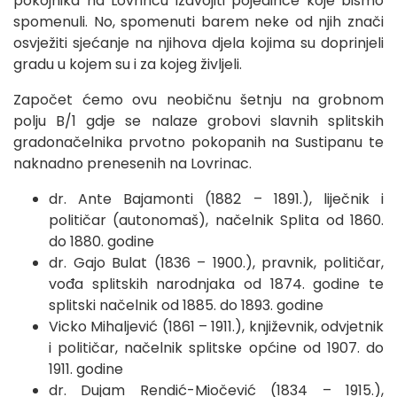
pokojnika na Lovrincu izdvojiti pojedince koje bismo
spomenuli. No, spomenuti barem neke od njih znači
osvježiti sjećanje na njihova djela kojima su doprinjeli
gradu u kojem su i za kojeg življeli.
Započet ćemo ovu neobičnu šetnju na grobnom
polju B/1 gdje se nalaze grobovi slavnih splitskih
gradonačelnika prvotno pokopanih na Sustipanu te
naknadno prenesenih na Lovrinac.
dr. Ante Bajamonti (1882 – 1891.), liječnik i
političar (autonomaš), načelnik Splita od 1860.
do 1880. godine
dr. Gajo Bulat (1836 – 1900.), pravnik, političar,
vođa splitskih narodnjaka od 1874. godine te
splitski načelnik od 1885. do 1893. godine
Vicko Mihaljević (1861 – 1911.), književnik, odvjetnik
i političar, načelnik splitske općine od 1907. do
1911. godine
dr. Dujam Rendić-Miočević (1834 – 1915.),