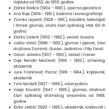
Hajduka od 1952. do 1955. godine
Zlatka Radica (1904 – 1990.), operna pjevačica
Ana Roje (1909 – 1991.), balerina i koreografkinja
Zvonko Lepetić (1928 – 1991.), kazališni, televizijski
i filmski glumac, stalni član splitskog HNK 60-ih
godina
Zlatko Celent (1952 – 1992.), veslač Gusara
Joško Viskić (1898 – 1992.), glumac i pjevač, član
društava Zvonimir, Guslar, Jedinstvo i Filip Dević
Davor Jelaska (1907 – 1993.), veslač i trener
Duje Rendić-Miočević (1916 – 1993.), arheolog,
akademik
Jure Franičević Pločar (1918 – 1994.), književnik,
akademik
Toni Nardelli (1937 – 1995.), vaterpolista
Vasja Kovačić (1947 – 1995.), glumac, istaknuti
član splitskog dramskog ansambla od 1968.
godine
Živko Jeličić (1920 – 1995.), akademik, književnik i