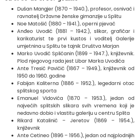
Dušan Mangjer (1870 – 1940.), profesor, osnivač i
ravnatelj Državne ženske gimanzije u Splitu
Noe Matošić (1880 – 1941.), operni pjevač
Anđeo Uvodić (1881 – 1942.), slikar, grafičar i
karikaturist te prvi kustos i voditelj Galerije
umjetnina u Splitu te tajnik Društva Marjan
Marko Uvodić Splićanin (1899 – 1947.), književnik.
Plod njegovog rada jest Libar Marka Uvodića
Ante Tresić Pavičić (1867 – 1949.), književnik od
1950 do 1960. godine
Fabijan Kaliterna (1886 – 1952.), legedarni otac
splitskog sporta
Emanuel Vidovića (1870 – 1953.), jedan od
najvećih splitskih slikara svih vremena koji je
nedavno dobio i vlastitu galeriju u centru Splita
Rikard Katalinić – Jeretov (1869 – 1954.),
književnik
Ante Cetineo (1896 – 1956.), jedan od najplodnijih