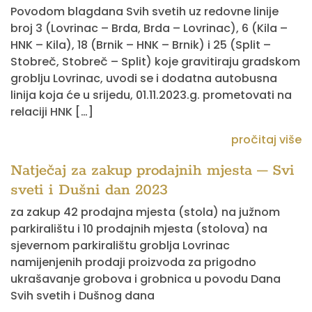
Povodom blagdana Svih svetih uz redovne linije
broj 3 (Lovrinac – Brda, Brda – Lovrinac), 6 (Kila –
HNK – Kila), 18 (Brnik – HNK – Brnik) i 25 (Split –
Stobreč, Stobreč – Split) koje gravitiraju gradskom
groblju Lovrinac, uvodi se i dodatna autobusna
linija koja će u srijedu, 01.11.2023.g. prometovati na
relaciji HNK […]
pročitaj više
Natječaj za zakup prodajnih mjesta – Svi
sveti i Dušni dan 2023
za zakup 42 prodajna mjesta (stola) na južnom
parkiralištu i 10 prodajnih mjesta (stolova) na
sjevernom parkiralištu groblja Lovrinac
namijenjenih prodaji proizvoda za prigodno
ukrašavanje grobova i grobnica u povodu Dana
Svih svetih i Dušnog dana