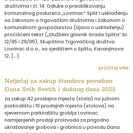
društvima i čl. 14. Odluke o preoblikovanju
komunalnog poduzeća „Lovrinac“ Split i usklađenju
sa Zakonom o trgovačkim društvima i Zakonom o
komunalnom gospodarstvu (Izjava o usklađenju)
pročišćeni tekst („Službeni glasnik Grada Splita“ br.
12/95 i 29/05), Skupština Trgovačkog društva
Lovrinac d.o.o., sa sjedištem u Splitu, Kavanjinova
12, […]
pročitaj više
Natječaj za zakup štandova povodom
Dana Svih Svetih i dušnog dana 2022
za zakup 42 prodajna mjesta (stola) na južnom
parkiralištu i 10 prodajnih mjesta (stolova) na
sjevernom parkiralištu groblja Lovrinac
namijenjenih prodaji proizvoda za prigodno
ukrašavanje grobova i grobnica u povodu Dana