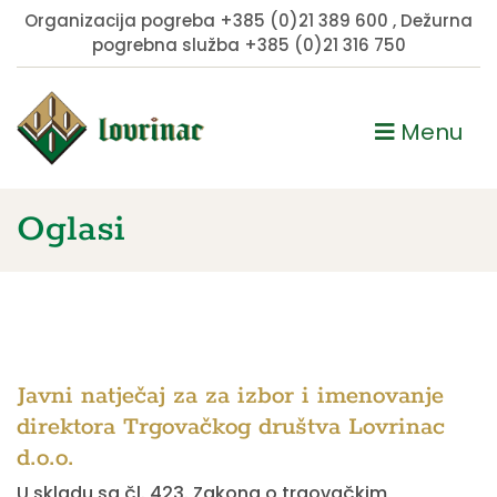
Organizacija pogreba
+385 (0)21 389 600
, Dežurna
pogrebna služba
+385 (0)21 316 750
Menu
Oglasi
Javni natječaj za za izbor i imenovanje
direktora Trgovačkog društva Lovrinac
d.o.o.
U skladu sa čl. 423. Zakona o trgovačkim