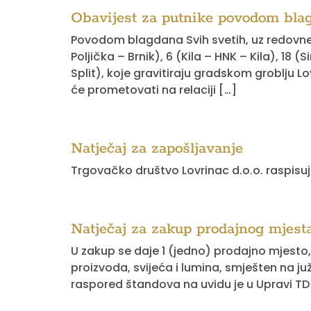
Obavijest za putnike povodom bla
Povodom blagdana Svih svetih, uz redovne li
Poljička – Brnik), 6 (Kila – HNK – Kila), 18 (
Split), koje gravitiraju gradskom groblju L
će prometovati na relaciji […]
Natječaj za zapošljavanje
Trgovačko društvo Lovrinac d.o.o. raspisuj
Natječaj za zakup prodajnog mjest
U zakup se daje 1 (jedno) prodajno mjesto, i
proizvoda, svijeća i lumina, smješten na juž
raspored štandova na uvidu je u Upravi TD