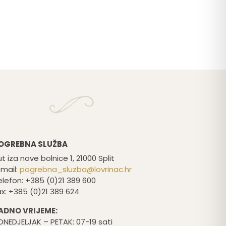
OGREBNA SLUŽBA
t iza nove bolnice 1, 21000 Split
-mail:
pogrebna_sluzba@lovrinac.hr
elefon: +385 (0)21 389 600
ax: +385 (0)21 389 624
ADNO VRIJEME:
ONEDJELJAK – PETAK: 07-19 sati