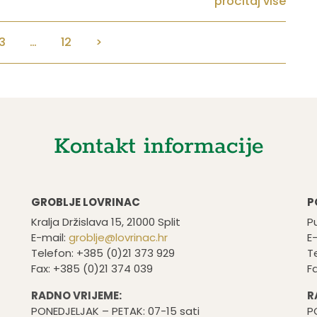
pročitaj više
3
…
12
>
Kontakt informacije
GROBLJE LOVRINAC
P
Kralja Držislava 15, 21000 Split
Pu
E-mail:
groblje@lovrinac.hr
E
Telefon: +385 (0)21 373 929
T
Fax: +385 (0)21 374 039
F
RADNO VRIJEME:
R
PONEDJELJAK – PETAK: 07-15 sati
P