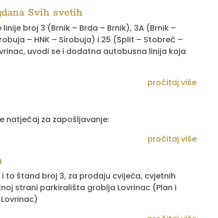
gdana Svih svetih
nije broj 3 (Brnik – Brda – Brnik), 3A (Brnik –
Sirobuja – HNK – Sirobuja) i 25 (Split – Stobreč –
ovrinac, uvodi se i dodatna autobusna linija koja
pročitaj više
e natječaj za zapošljavanje:
pročitaj više
a
 to štand broj 3, za prodaju cvijeća, cvjetnih
noj strani parkirališta groblja Lovrinac (Plan i
 Lovrinac)