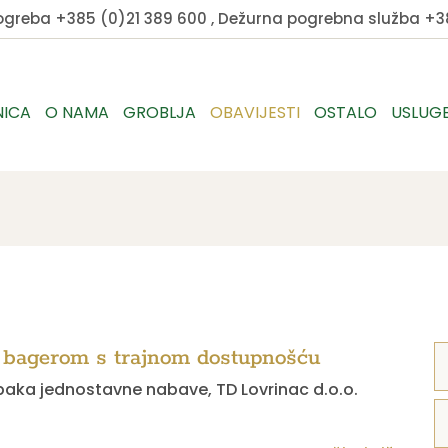
pogreba
+385 (0)21 389 600
, Dežurna pogrebna služba
+38
NICA
O NAMA
GROBLJA
OBAVIJESTI
OSTALO
USLUG
 bagerom s trajnom dostupnošću
paka jednostavne nabave, TD Lovrinac d.o.o.