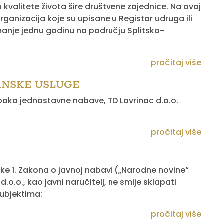
 kvalitete života šire društvene zajednice. Na ovaj
organizacija koje su upisane u Registar udruga ili
jmanje jednu godinu na području Splitsko-
pročitaj više
ŠTANSKE USLUGE
paka jednostavne nabave, TD Lovrinac d.o.o.
pročitaj više
ke 1. Zakona o javnoj nabavi („Narodne novine“
.o.o., kao javni naručitelj, ne smije sklapati
ubjektima:
pročitaj više