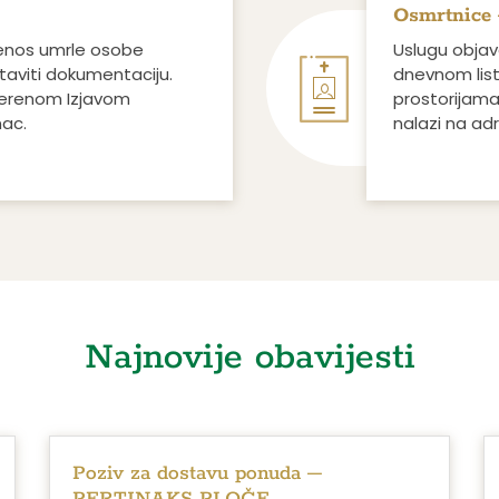
Osmrtnice 
jenos umrle osobe
Uslugu objave
taviti dokumentaciju.
dnevnom lis
vjerenom Izjavom
prostorijama
nac.
nalazi na adr
Najnovije obavijesti
Poziv za dostavu ponuda –
PERTINAKS PLOČE