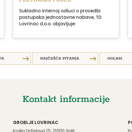
Sukladno internoj odluci o provedbi
postupaka jednostavne nabave, TD
Lovrinac d.o.o. objavljuje:
VA
NAJČEŠĆA PITANJA
OGLASI
Kontakt informacije
GROBLJE LOVRINAC
P
Kralja Držislava 15, 21000 Split
Pu