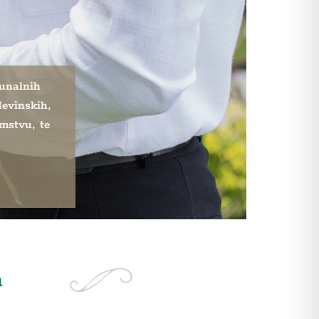
munalnih
đevinskih,
emstvu, te
a