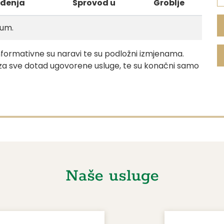
ođenja
Sprovod u
Groblje
tum.
formativne su naravi te su podložni izmjenama.
za sve dotad ugovorene usluge, te su konačni samo
Naše usluge