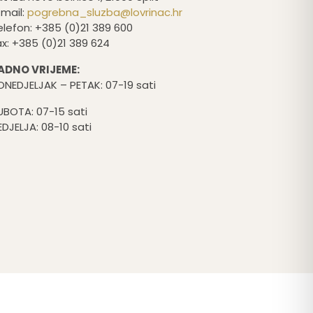
-mail:
pogrebna_sluzba@lovrinac.hr
elefon: +385 (0)21 389 600
ax: +385 (0)21 389 624
ADNO VRIJEME:
ONEDJELJAK – PETAK: 07-19 sati
UBOTA: 07-15 sati
EDJELJA: 08-10 sati