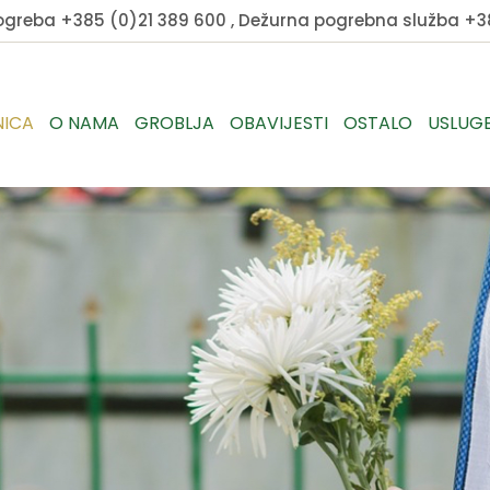
pogreba
+385 (0)21 389 600
, Dežurna pogrebna služba
+38
NICA
O NAMA
GROBLJA
OBAVIJESTI
OSTALO
USLUG