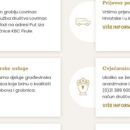
Prijevoz p
m groblju Lovrinac
Vršimo prije
služba društva Lovrinac
Hrvatske i u
azi na adresi Put iza
VIŠE INFOR
nice KBC Firule.
rske usluge
Cvjećarnic
nama djeluje građevinska
Ukoliko se žel
ca koje brinu o kvaliteti
aranžmane iz
obova i grobnica.
(0)21 389 600
račun društv
VIŠE INFOR