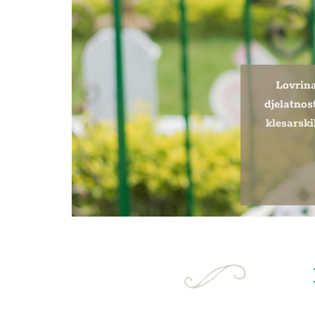
Lovrina
djelatnos
klesarski