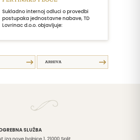
Sukladno internoj odluci o provedbi
postupaka jednostavne nabave, TD
Lovrinac d.o.o. objavljuje:
ARHIVA
OGREBNA SLUŽBA
t iza nove bolnice 1, 21000 Split