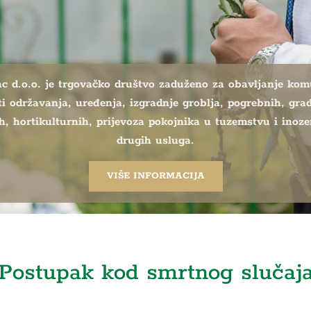
c d.o.o. je trgovačko društvo zaduženo za obavljanje ko
ti održavanja, uređenja, izgradnje groblja, pogrebnih, gra
h, hortikulturnih, prijevoza pokojnika u tuzemstvu i inoz
drugih usluga.
VIŠE INFORMACIJA
Postupak kod smrtnog slučaj