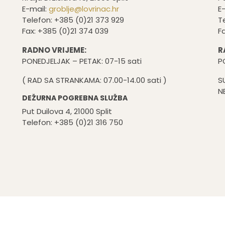
E-mail:
groblje@lovrinac.hr
E
Telefon: +385 (0)21 373 929
T
Fax: +385 (0)21 374 039
F
RADNO VRIJEME:
R
PONEDJELJAK – PETAK: 07-15 sati
P
( RAD SA STRANKAMA: 07.00-14.00 sati )
S
N
DEŽURNA POGREBNA SLUŽBA
Put Duilova 4, 21000 Split
Telefon: +385 (0)21 316 750