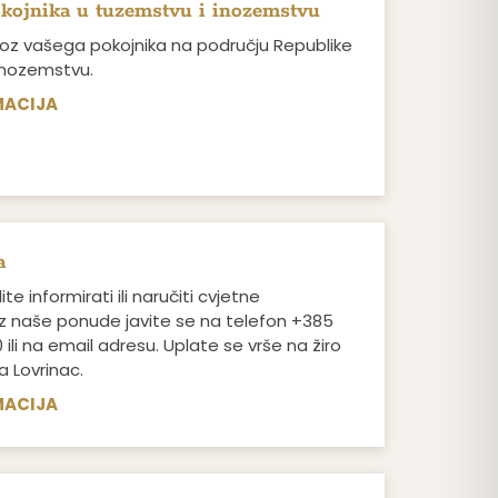
okojnika u tuzemstvu i inozemstvu
voz vašega pokojnika na području Republike
 inozemstvu.
MACIJA
a
ite informirati ili naručiti cvjetne
 naše ponude javite se na telefon +385
 ili na email adresu. Uplate se vrše na žiro
a Lovrinac.
MACIJA