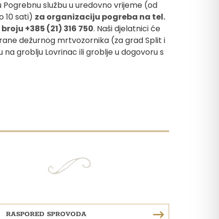
šu Pogrebnu službu u uredovno vrijeme (od
o 10 sati)
za organizaciju pogreba na tel.
broju +385 (21) 316 750
. Naši djelatnici će
trane dežurnog mrtvozornika (za grad Split i
 na groblju Lovrinac ili groblje u dogovoru s
RASPORED SPROVODA